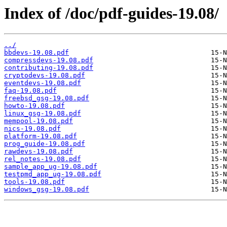
Index of /doc/pdf-guides-19.08/
../
bbdevs-19.08.pdf
compressdevs-19.08.pdf
contributing-19.08.pdf
cryptodevs-19.08.pdf
eventdevs-19.08.pdf
faq-19.08.pdf
freebsd_gsg-19.08.pdf
howto-19.08.pdf
linux_gsg-19.08.pdf
mempool-19.08.pdf
nics-19.08.pdf
platform-19.08.pdf
prog_guide-19.08.pdf
rawdevs-19.08.pdf
rel_notes-19.08.pdf
sample_app_ug-19.08.pdf
testpmd_app_ug-19.08.pdf
tools-19.08.pdf
windows_gsg-19.08.pdf